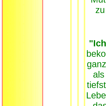
zu
"Ich
beko
ganz
als
tief
Lebens
das