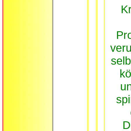
Kr
Pr
veru
sel
kö
un
spi
D