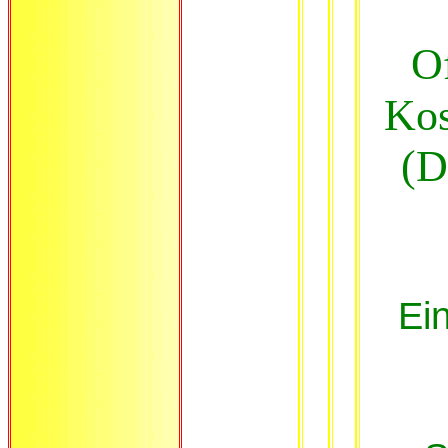
O
Kos
(D
Ein