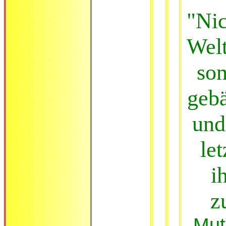
"Nic
Welt
son
gebä
und
let
i
z
Mut