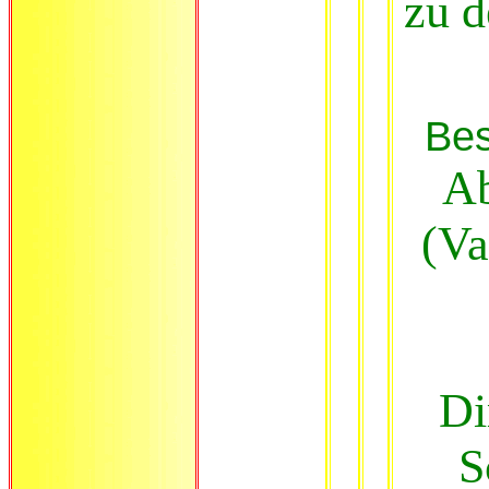
zu 
Be
Ab
(Va
Di
S