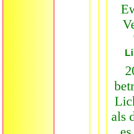
Ew
Ve
L
2
bet
Lic
als 
es