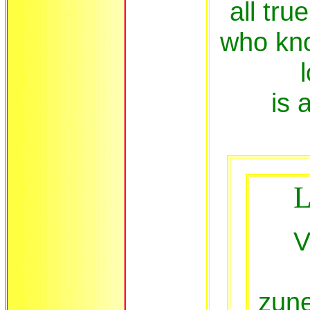
all tru
who kno
is 
L
V
zun