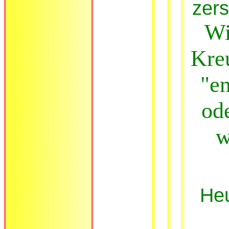
zers
Wi
Kre
"e
od
w
Heu