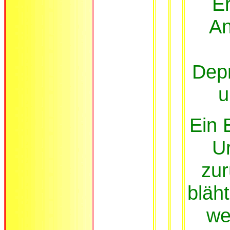
Er
An
Depr
u
Ein 
U
zur
bläh
wei