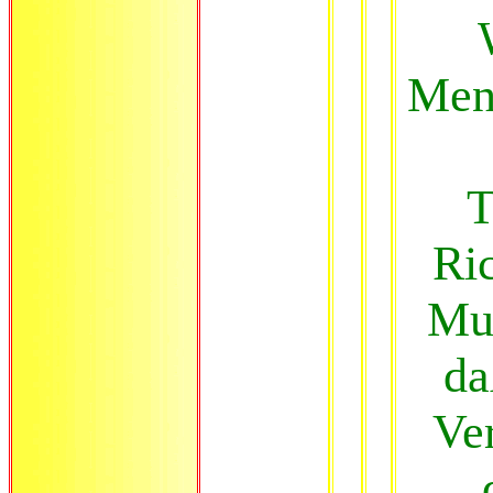
Men
T
Ric
Mut
da
Ver