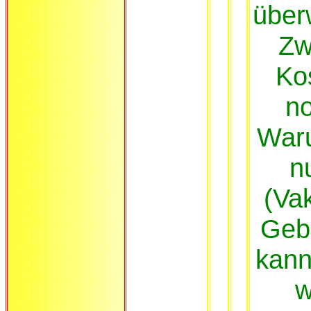
über
Zw
Ko
no
War
n
(Va
Geb
kann
w