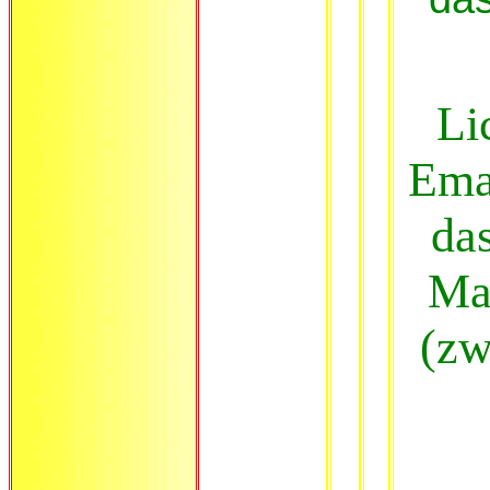
Li
Ema
da
Mat
(zw