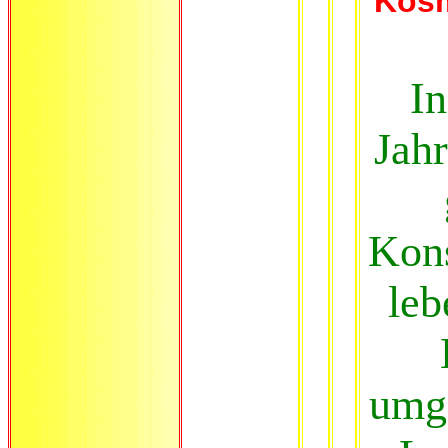
Kosm
In
Jahr
Kons
le
umg