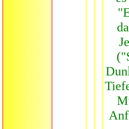
"E
da
J
("
Dunk
Tief
Mu
Anf