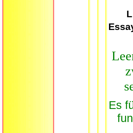
L
Essa
Lee
z
s
Es fü
fu