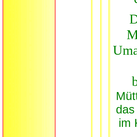
D
Mu
Uma
Mütt
das
im 