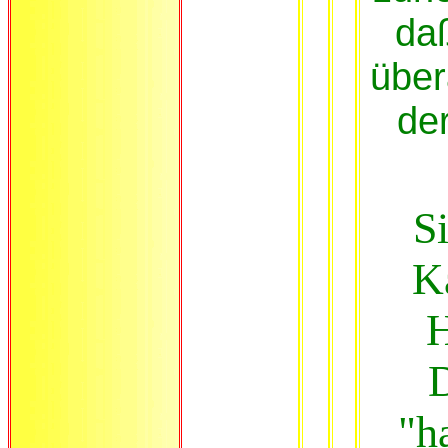
daß
über
de
Si
K
H
"h