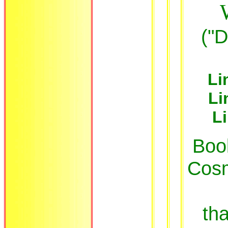
("D
Li
Li
L
Boo
Cosm
tha