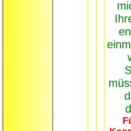
mi
Ihr
en
einm
S
müs
d
d
F