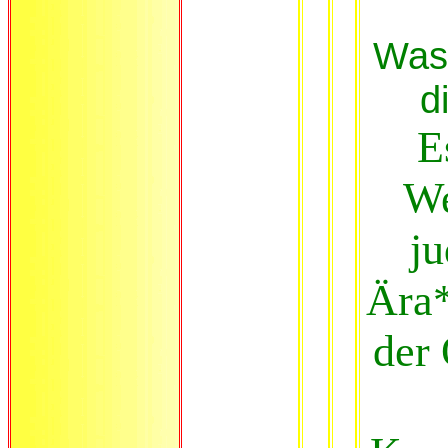
Was 
d
E
We
ju
Ära*
der 