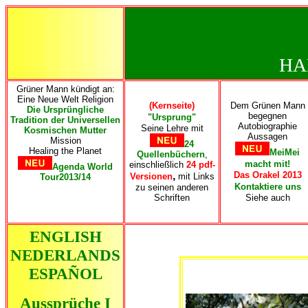
HA
Grüner Mann kündigt an:
Eine Neue Welt Religion
(Kernseite)
Dem Grünen Mann
Die Ursprüngliche
begegnen
"Ursprung"
Tradition der Universellen
Autobiographie
Seine Lehre mit
Kosmischen Mutter
Aussagen
Mission
24
Healing the Planet
MeiMei
Quellenbüchern
,
macht mit!
einschließlich
24 pdf-
Agenda World
,
Das Orakel 2013
Versionen
mit Links
Tour2013/14
Kontaktiere uns
zu seinen anderen
Schriften
Siehe auch
ENGLISH
NEDERLANDS
ESPAÑOL
Aussprüche I