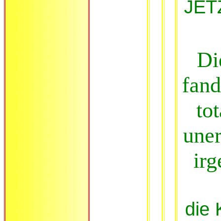
JETZ
Di
fand
to
uner
irg
die