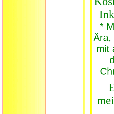
Kos
Ink
* M
Ära,
mit 
d
Chr
E
mei