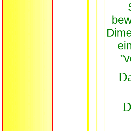
bew
Dime
ei
"v
Da
D