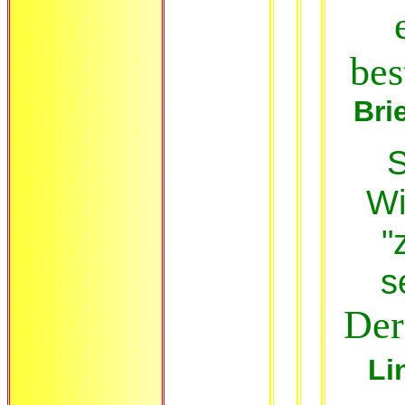
bes
Bri
S
Wi
"
s
Der
Li