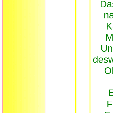
Das
na
K
M
Un
desw
Ob
E
F