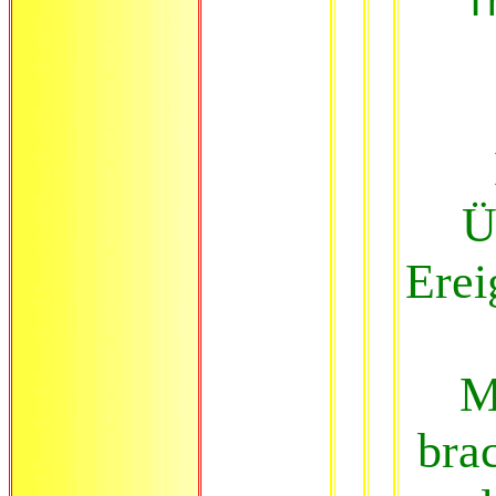
T
Ü
Erei
M
bra