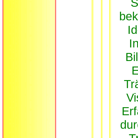
S
bek
I
I
Bi
E
Tr
Vi
Er
dur