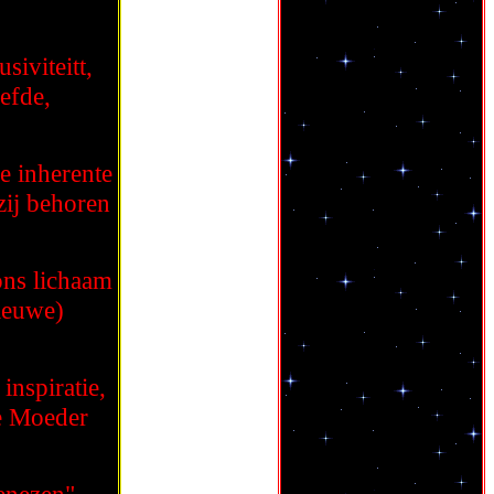
siviteitt,
efde,
e inherente
zij behoren
ons lichaam
nieuwe)
nspiratie,
he Moeder