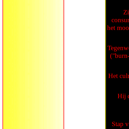
Zi
consum
het moo
Tegenwo
("burn-
Het culm
Hij 
Stap v