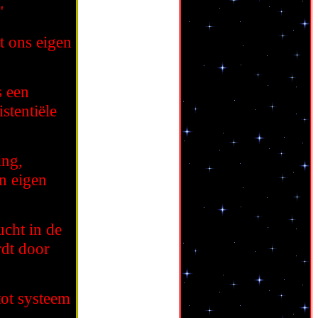
"
et ons eigen
s een
stentiële
ing,
jn eigen
ucht in de
rdt door
tot systeem