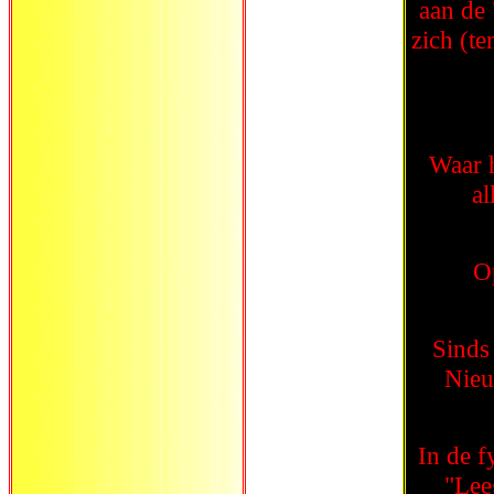
aan de 
zich (te
Waar 
al
Op
Sinds 
Nieu
In de f
"Lee