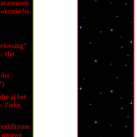
dat mensen
nokratische,
rlossing"
. Het
der -
7)
die al het
, Zieke,
Boeddhisme
e nieuwe