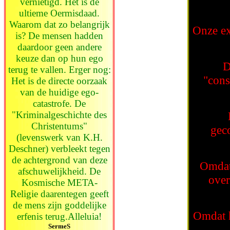
vernietigd. Het is de
ultieme Oermisdaad.
Waarom dat zo belangrijk
Onze exi
is? De mensen hadden
daardoor geen andere
keuze dan op hun ego
D
terug te vallen. Erger nog:
"cons
Het is de directe oorzaak
van de huidige ego-
catastrofe. De
"Kriminalgeschichte des
Christentums"
geco
(levenswerk van K.H.
Deschner) verbleekt tegen
de achtergrond van deze
Omdat 
afschuwelijkheid. De
over
Kosmische META-
Religie daarentegen geeft
de mens zijn goddelijke
Omdat h
erfenis terug.Alleluia!
SermeS