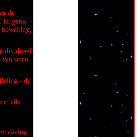
or de
m-leugens,
e bewaking,
individueel
. Wij staan
jfeling - de
in alle
 -
erslaving