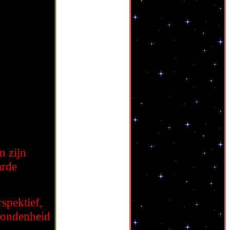
n zijn
arde
rspektief,
rbondenheid