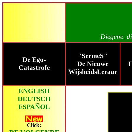
Diegene, d
"SermeS"
De Ego-
De Nieuwe
H
Catastrofe
WijsheidsLeraar
ENGLISH
DEUTSCH
ESPAÑOL
Click: