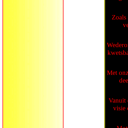
Zoals 
v
Wederom
kwetsba
Met onz
dee
Vanuit 
visie