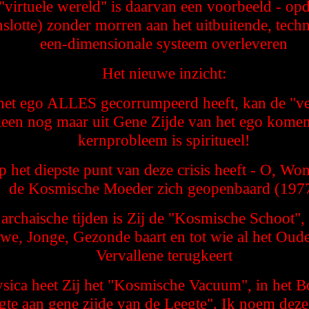
"virtuele wereld" is daarvan een voorbeeld - op
nslotte) zonder morren aan het uitbuitende, tech
een-dimensionale systeem overleveren
Het nieuwe inzicht:
het ego ALLES gecorrumpeerd heeft, kan de "ve
leen nog maar uit Gene Zijde van het ego komen
kernprobleem is spiritueel!
 het diepste punt van deze crisis heeft - O, Won
de Kosmische Moeder zich geopenbaard (197
archaische tijden is Zij de "Kosmische Schoot", 
we, Jonge, Gezonde baart en tot wie al het Oude
Vervallene terugkeert
ysica heet Zij het "Kosmische Vacuum", in het 
gte aan gene zijde van de Leegte". Ik noem dez