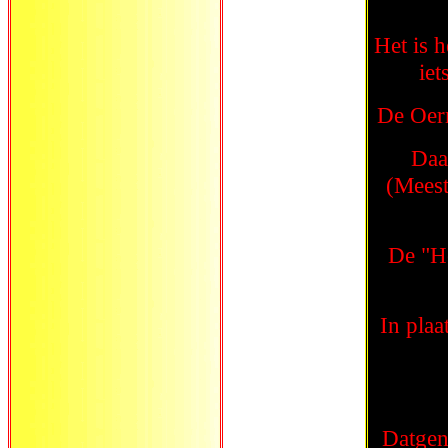
Het is h
iet
De Oerm
Daa
(Meest
De "H
In plaa
Datgene