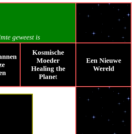
imte geweest is
P
Kosmische
annen
Moeder
Een Nieuwe
ze
Healing the
Wereld
en
Plane
t