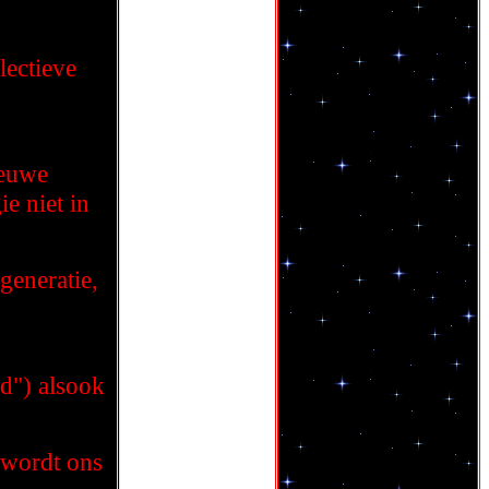
lectieve
ieuwe
ie niet in
generatie,
d") alsook
 wordt ons