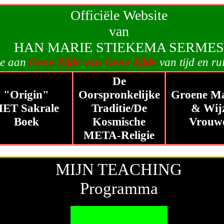
Officiële Website
van
HAN MARIE STIEKEMA SERMES
ie aan
Gene Zijde van Gene Zijde
van tijd en ru
De
"Origin"
Oorspronkelijke
Groene M
ET Sakrale
Traditie/De
& Wij
Boek
Kosmische
Vrouw
META-Religie
MIJN TEACHING
Programma