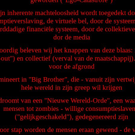
jn inherente machteloosheid wordt toegedekt do
ptieverslaving, de virtuele bel, door de systee
rddadige financiële systeem, door de collektiev
dor de media
ordig beleven wij het knappen van deze blaas: 
out") en collectief (verval van de maatschappij)
voor de afgrond
ineert in "Big Brother", die - vanuit zijn vertwi
hele wereld in zijn greep wil krijgen
droomt van een "Nieuwe Wereld-Orde", een waar
mensen tot zombies - willige consumptieslaven
("gelijkgeschakeld"), gedegenereerd zijn
oor stap worden de mensen eraan gewend - de v