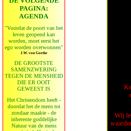
DE VOLGENDE
PAGINA:
AGENDA
"Voordat de poort van het
leven geopend kan
worden, moet eerst het
ego worden overwonnen"
J.W. von Goethe
DE GROOTSTE
SAMENZWERING
TEGEN DE MENSHEID
DIE ER OOIT
Ke
GEWEEST IS
Het Christendom heeft -
doordat het de mens tot
zondaar maakte - de
Wij le
inherente goddelijke
waarden
Natuur van de mens