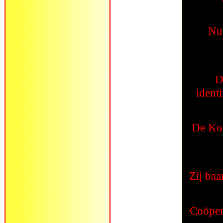
Nu b
D
identi
De Kos
Zij ba
Coöper