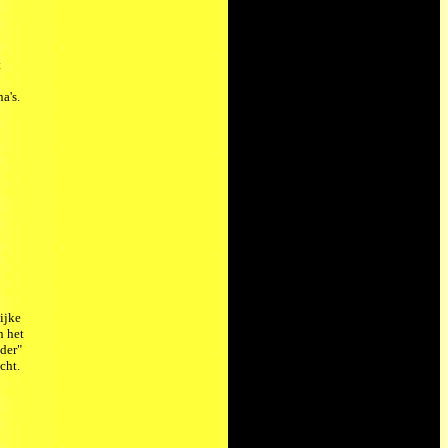
t
a's.
ijke
n het
der"
cht.