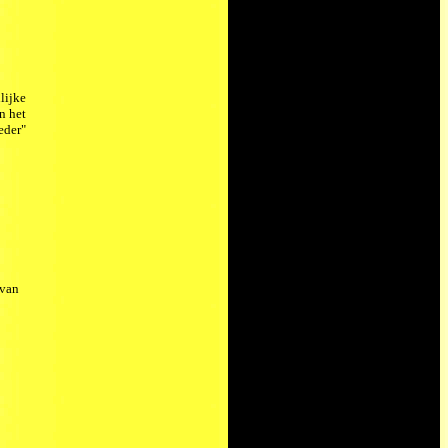
lijke
n het
eder"
 van