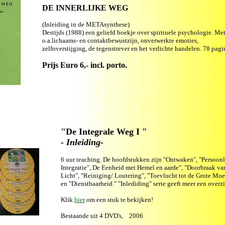
DE INNERLIJKE WEG
(Inleiding in de METAsynthese)
Destijds (1988) een geliefd boekje over spirituele psychologie. Me
o.a.lichaams- en contaktbewustzijn, onverwerkte emoties,
zelfoverstijging, de tegenstrever en het verlichte handelen. 78 pagin
Prijs Euro 6,- incl. porto.
"De Integrale Weg I "
- Inleiding-
6 uur teaching.
De hoofdstukken zijn "Ontwaken", "Persoonl
Integratie", De Eenheid met Hemel en aarde", "Doorbraak va
Licht", "Reiniging/ Loutering", "Toevlucht tot de Grote Moe
en "Dienstbaarheid." "Inlediding" serie geeft meer een overzi
Klik
hier
om een stuk te bekijken!
Bestaande uit 4 DVD's, 2006