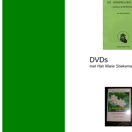
DVDs
met Han Marie Stiekema