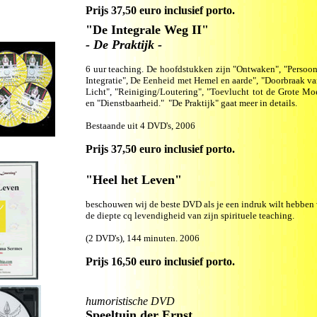
Prijs
37,50 euro inclusief porto.
"De Integrale Weg II"
- De Praktijk -
6 uur teaching.
De hoofdstukken zijn "Ontwaken", "Persoon
Integratie", De Eenheid met Hemel en aarde", "Doorbraak va
Licht", "Reiniging/Loutering", "Toevlucht tot de Grote Mo
en "Dienstbaarheid." "De Praktijk" gaat meer in details.
Bestaande uit 4 DVD's, 2006
Prijs
37,50 euro inclusief porto.
"Heel het Leven"
beschouwen wij de beste DVD als je een indruk wilt hebben
de diepte cq levendigheid van zijn spirituele teaching.
(2 DVD's), 144 minuten. 2006
Prijs
16,50 euro inclusief porto.
humoristische DVD
Speeltuin der Ernst