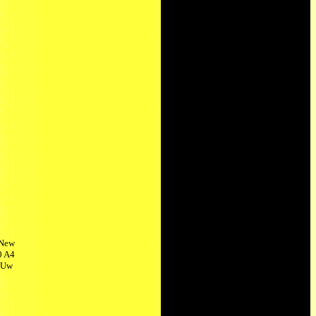
 New
0 A4
n Uw