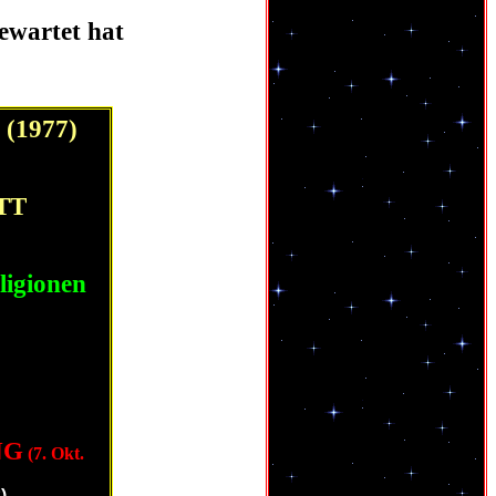
ewartet hat
1977)
TT
eligionen
NG
(7. Okt.
)