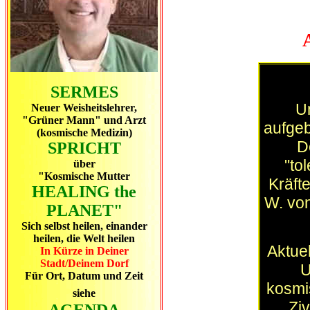
SERMES
Un
Neuer Weisheitslehrer,
"Grüner Mann" und Arzt
aufgeb
(kosmische Medizin)
D
SPRICHT
"to
über
"Kosmische Mutter
Kräft
HEALING the
W. von
PLANET"
Sich selbst heilen, einander
heilen, die Welt heilen
Aktue
In Kürze in Deiner
Stadt/Deinem Dorf
U
Für Ort, Datum und Zeit
kosmi
siehe
Zi