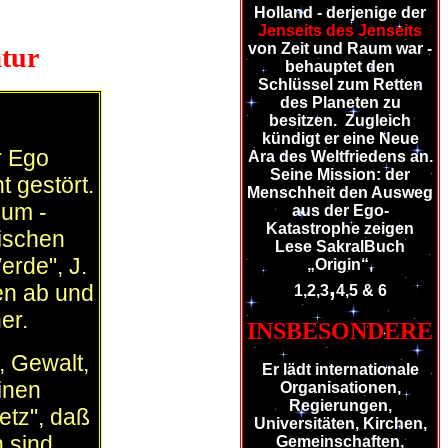
Holland - derjenige der
Jenseits des Jenseits
von Zeit und Raum war -
atur
behauptet den
Schlüssel zum Retten
des Planeten zu
besitzen. Zugleich
kündigt er eine Neue
er Ego
Ara des Weltfriedens an.
Seine Mission: der
 gestört.
Menschheit den Ausweg
uum -
aus der Ego-
Katastrophe zeigen
mischen
Lese SakralBuch
erde", J.
„Origin“,
,
en ab und
1,2,3
4,5 & 6
er.
INSBESONDERE
, Gewalt,
Er lädt internationale
inen
Organisationen,
Regierungen,
etz", daß
Universitäten, Kirchen,
 sind,
Gemeinschaften,