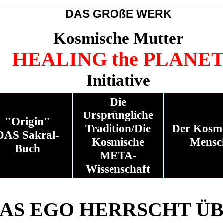
DAS GROßE WERK
Kosmische Mutter
HEALING the PLANE
Initiative
Die
Ursprüngliche
"Origin"
Tradition/Die
Der Kosmi
DAS Sakral-
Kosmische
Mensc
Buch
META-
Wissenschaft
AS EGO HERRSCHT Ü