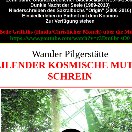
Dunkle Nacht der Seele (1989-2010)
Niederschreiben des Sakralbuchs "Origin" (2006-2016)
Einsiedlerleben in Einheit mit dem Kosmos
Zur Verfügung stehen
Bede Griffiths (Hindu/Christlicher Mönch) über die Mu
https://www.youtube.com/watch?v=z3Dm6bt-sO0
Wander Pilgerstätte
ILENDER KOSMISCHE MU
SCHREIN