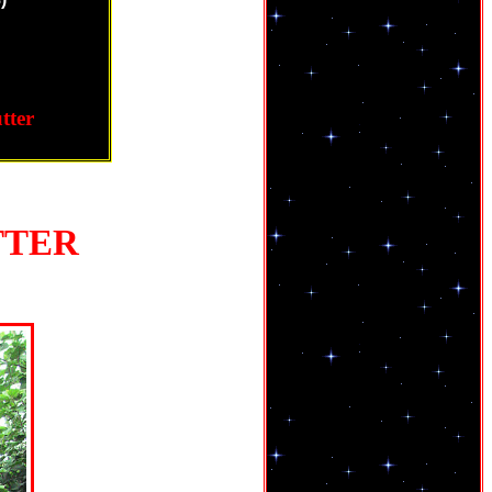
tter
TTER