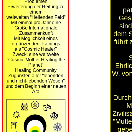
P
roblemen
Erweiterung der He
ilung
zu
pat
einem
Gese
weltweiten “Heilenden Feld”
Mit einmal pro Jahr eine
sind
Große Internationale
dem S
Zusammenkunft
Mit Möglichkeit eines
führt
ergänzenden Trainings
als "Cosmic Healer"
Zweck: eine weltweite
S
“Cosmic Mother Healing the
Ehrli
Planet”
Healing Community
W. von
Zugünsten aller “lebenden
und nicht-lebenden Wesen"
und
dem Begin
n
einer neuen
Ara
Durch 
M
Zivili
"Mutte
gebe