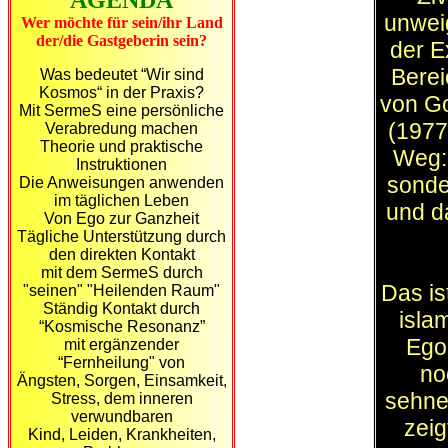
AGENDA
unwei
Wer möchte für sein/ihr Land
der/die Gastgeberin sein?
der E
Berei
Was bedeutet “Wir sind
Kosmos“ in der Praxis?
von Go
Mit SermeS eine persönliche
(1977
Verabredung machen
Theorie
und
praktische
Weg: 
Instruktionen
sonde
D
i
e
Anweisungen anwenden
im täglichen Leben
und d
Von Ego zur Ganzheit
Tägliche Unterstützung durch
den direkten Kontakt
m
i
t
dem
SermeS
durch
Das is
"seinen" "Heilenden Raum"
Ständig Kontakt durch
isla
“Kosmische Resonanz”
Ego
mit ergänzender
“Fernheilung" von
no
Ä
ngsten,
S
orgen,
Ei
n
s
am
k
ei
t
,
sehne
S
tress,
dem inneren
verwundbaren
zeig
Kind, Leiden
, Krankheiten,