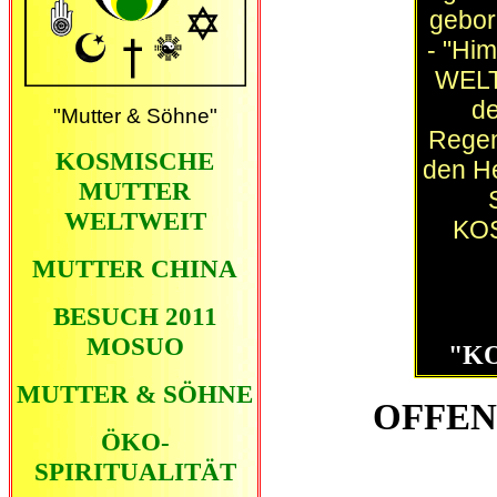
gebor
- "Hi
WELT
de
"Mutter & Söhne"
Regene
KOSMISCHE
den He
MUTTER
WELTWEIT
KOS
MUTTER CHINA
BESUCH 2011
MOSUO
"K
MUTTER & SÖHNE
OFFEN
ÖKO-
SPIRITUALITÄT