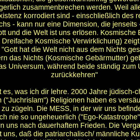
gerlich zusammenbrechen werden. Weil all
xistenz korrodiert sind - einschließlich des r
chs - kann nur eine Dimension, die jenseits
tt und die Welt ist uns erlösen. Kosmische
 Dreifache Kosmische Verwirklichung) zeig
"Gott hat die Welt nicht aus dem Nichts ges
rn das Nichts (Kosmische Gebärmutter) geb
as Universum, während beide ständig zum 
zurückkehren"
t es, was ich dir lehre. 2000 Jahre jüdisch-ch
m ("Juchrislam") Religionen haben es versä
 zu zügeln. Die MESS, in der wir uns befind
ch nie so ungeheuerlich ("Ego-Katastrophe"
n uns nach dauerhaftem Frieden. Die Verg
t uns, daß die patriarchalisch/ männliche Ku