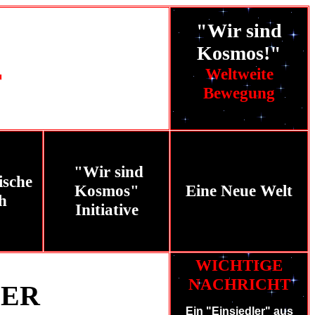
"Wir sind
Kosmos!"
Weltweite
T
Bewegung
"Wir sind
"
sche
Kosmos"
Eine Neue Welt
h
Initiative
WICHTIGE
NACHRICHT
BER
Ein "Einsiedler" aus