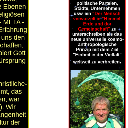
politische Parteien,
e Ebenen
Städte, Unternehmen
eligiösen
usw. ein
"Der Mensch
verwurzelt in "Himmel,
 - META -
Erde und der
 Erfahrung
Gemeinschaft"
zu
unterschreiben als das
t uns den
neue universelle kosmo-
chaffen,
anthropologische
Prinzip mit dem Ziel
iert Gott
"Einheit in der Vielfalt"
Ursprung
.
weltweit zu verbreiten
ristliche-
umt, das
en, war
). Wir
angenheit
ltur der