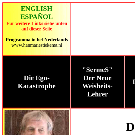
ENGLISH
ESPAÑOL
Für weitere Links siehe unten
auf dieser Seite
Programma in het Nederlands
www.hanmariestiekema.nl
"SermeS"
Die Ego-
Der Neue
Katastrophe
Weisheits-
Lehrer
D