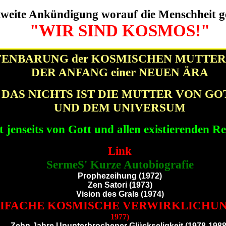
tweite Ankündigung worauf die Menschheit g
"WIR SIND KOSMOS!"
ENBARUNG der KOSMISCHEN MUTTER (
DER ANFANG einer NEUEN ÄRA
DAS NICHTS IST DIE MUTTER VON GO
UND DEM UNIVERSUM
st jenseits von Gott und allen existierenden R
Link
SermeS' Kurze Autobiografie
Prophezeihung (1972)
Zen Satori (1973)
Vision des Grals (1974)
IFACHE KOSMISCHE VERWIRKLICHU
1977)
Zehn Jahre Ununterbrochener Glückseligkeit (1978-1988