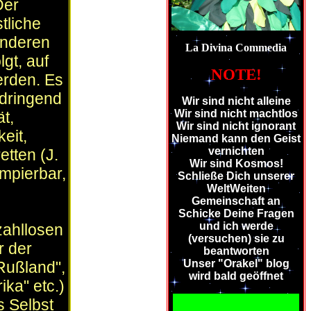
Der
tliche
 anderen
La Divina Commedia
gt, auf
NOTE!
erden. Es
 dringend
Wir sind nicht alleine
Wir sind nicht machtlos
ät,
Wir sind nicht ignorant
eit,
Niemand kann den Geist
vernichten
etten (J.
Wir sind Kosmos!
mpierbar,
Schließe Dich unserer
WeltWeiten
Gemeinschaft an
Schicke Deine Fragen
und ich werde
zahllosen
(versuchen) sie zu
r der
beantworten
Unser "Orakel" blog
 Rußland",
wird bald geöffnet
ika" etc.)
 Selbst