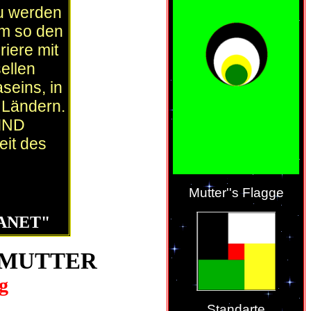
u werden
um so den
iere mit
ellen
seins, in
 Ländern.
SIND
eit des
Mutter''s Flagge
ANET"
 MUTTER
g
Standarte