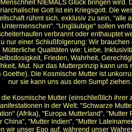
Menschheit NIEMALS Glück bringen wird. 
riarchalische Gott ist ein Kriegsgott. Die wes
llschaft rühmt sich, exklusiv zu sein, "alle
 Untermenschen". "Ungläubige" sollen verfol
cheiterhaufen verbrannt oder enthauptet w
 zu nur einer Schlußfolgerung: Wir brauchen
Mütterliche Qualitäten wie: Liebe, Inklusivit
elbstlosigkeit, Frieden, Wahrheit, Gerechtigk
chkeit, Mut. Nur das Mutterprinzip kann uns r
 Goethe). Die Kosmische Mutter ist unkorru
nur sie kann uns aus dem Sumpf ziehen.
die Kosmische Mutter (einschließlich ihrer 
anifestationen in der Welt: "Schwarze Mutte
sation" (Afrika), "Europa Mutterland", "Mutter
r China", "Mutter Indien", "Mutter Lateinamer
n wir unser Ego auf, während unser Wahres