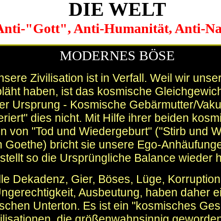
DIE WELT
Anti-"Gott", Anti-Humanität, Anti-N
MODERNES BÖSE
sere Zivilisation ist in Verfall. Weil wir uns
läht haben, ist das kosmische Gleichgewicht
er Ursprung - Kosmische Gebärmutter/Vak
leriert" dies nicht. Mit Hilfe ihrer beiden kos
en von "Tod und Wiedergeburt" ("Stirb und W
 Goethe) bricht sie unsere Ego-Anhäufung
stellt so die Ursprüngliche Balance wieder h
lle Dekadenz, Gier, Böses, Lüge, Korruption
ngerechtigkeit, Ausbeutung, haben daher e
schen Unterton. Es ist ein "kosmisches Ges
vilisationen, die größenwahnsinnig geworden