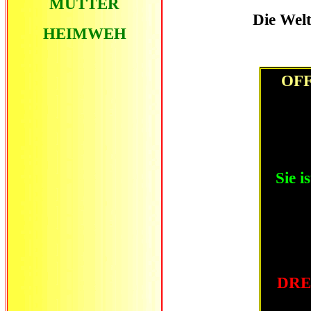
MUTTER
Die Wel
HEIMWEH
OFF
Sie i
DRE