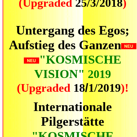
(Upgraded
25/3/2018
)
Untergang des Egos;
Aufstieg des Ganzen
"KOSMISCHE
VISION"
2019
/
(Upgraded
18
1/2019
)!
Internationale
Pilgerstätte
"KOSMISCHE