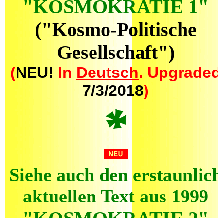
"
KOSMOKRATIE
1"
("Kosmo-Politische
Gesellschaft")
(
NEU!
In
Deutsch
. Upgrade
7/3/2018
)
Siehe auch den erstaunlic
aktuellen Text aus 1999