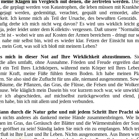
d meine Klagen im Vergleich mit denen, die zertreten werden.
Diej
, die geplagt werden von Katastrophen, die leben müssen mit Krankhe
fgejagt werden, gedemütigt, verachtet, gequält und ermordet, a
eit. Ich kenne mich als Teil der Ursache, des bewußten Genozids. 
fig drehe ich mich nicht weg davon? Es wird uns wirklich leicht g
ja, jeder leidet unter dem Kollektiv- vergessen. Daß unsere "Normalitä
ht ist - wobei wir uns auf Kosten der Armen bereichern - dringt nur s
nahe mir selbst bin, wird es wieder klar. Fetzen der Einsicht tun 
 mein Gott, was soll ich bloß mit meinem Leben?
 es mich in dieser Not auf Ihre Wirklichkeit abzustimmen.
Sie
die alles umfaßt, ohne Ausnahme. Frieden und Freude ergreifen dan
t ein Teil Ihres Lichtkörpers, während mein Körper teil Ihres Leben
t mir Kraft, meine Füße fühlen festen Boden. Ich habe meinen P
n. Sie also sind die Zuflucht für uns alle, niemand ausgenommen. So
 Bäume, die Pflanzen, das Gras, die Flüsse, die Felsen und die Wolken:
ause. Wie kläglich mein Dasein bis vor kurzem noch war, wie unwirk
ar ich abgeschieden, auf michselbst zurückgeworfen und elend, 
n habe, bin ich mit allem und jedem verbunden.
ann durch die Natur gehe und mit jedem Schritt Ihre Pracht si
h nichts anderes als dankend meine Hände zusammenbringen. Wie l
men im Gras, das Geräusch der Blätter und die Wärmestrahlen der Son
e geöffnet zu sein! Ständig laden Sie mich ein zu empfangen. Mich te
fluß ist Ihre Lust und Ihr Leben. Nichts ausgenommen. Aus Ihnen wird