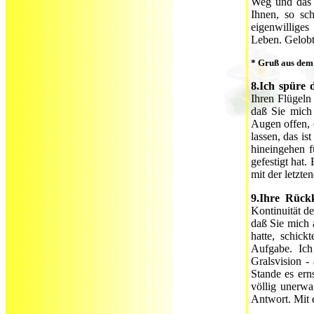
Weg und das 
Ihnen, so sc
eigenwillige
Leben. Gelobt 
* Gruß aus dem 
8.Ich spüre 
Ihren Flügeln 
daß Sie mich
Augen offen, 
lassen, das is
hineingehen f
gefestigt hat
mit der letzte
9.Ihre Rück
Kontinuität de
daß Sie mich 
hatte, schick
Aufgabe. Ich
Gralsvision -
Stande es ern
völlig unerwa
Antwort. Mit 