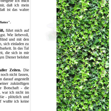
Übergebe ich mich
mir, daß ich mein
daß ist das wahre
Mutter".
iß,
führt mich auf
gst. Wie liebevoll,
Blind und mit den
, sich einladen zu
barkeit. In das Tal
t, die sich in mir
gen Diener belohnt
aller Zeiten.
Die
 noch nicht fassen,
 darauf angestellt
meiner zukünftigen
e Botschaft - die
, war ich nicht im
ie - plötzlich und
uf wußte ich keine