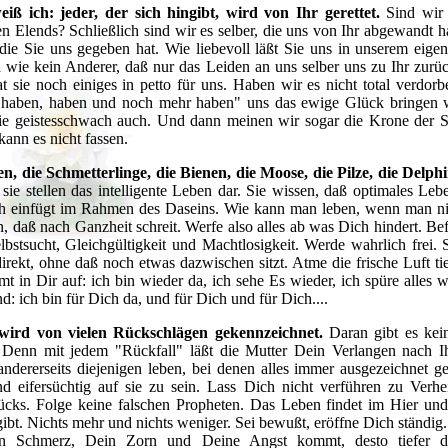
iß ich: jeder, der sich hingibt, wird von Ihr gerettet.
Sind wir 
n Elends? Schließlich sind wir es selber, die uns von Ihr abgewandt h
die Sie uns gegeben hat. Wie liebevoll läßt Sie uns in unserem eige
 wie kein Anderer, daß nur das Leiden an uns selber uns zu Ihr zurü
hat sie noch einiges in petto für uns. Haben wir es nicht total verdo
"haben, haben und noch mehr haben" uns das ewige Glück bringen w
e geistesschwach auch. Und dann meinen wir sogar die Krone der S
kann es nicht fassen.
n, die Schmetterlinge, die Bienen, die Moose, die Pilze, die Delph
sie stellen das intelligente Leben dar. Sie wissen, daß optimales Leb
h einfügt im Rahmen des Daseins. Wie kann man leben, wenn man nic
n, daß nach Ganzheit schreit. Werfe also alles ab was Dich hindert. Be
bstsucht, Gleichgültigkeit und Machtlosigkeit. Werde wahrlich frei
irekt, ohne daß noch etwas dazwischen sitzt. Atme die frische Luft tie
 in Dir auf: ich bin wieder da, ich sehe Es wieder, ich spüre alles wi
nd: ich bin für Dich da, und für Dich und für Dich....
ird von vielen Rückschlägen gekennzeichnet.
Daran gibt es kei
! Denn mit jedem "Rückfall" läßt die Mutter Dein Verlangen nach 
 andererseits diejenigen leben, bei denen alles immer ausgezeichnet ge
d eifersüchtig auf sie zu sein. Lass Dich nicht verführen zu Verh
cks. Folge keine falschen Propheten. Das Leben findet im Hier und 
gibt. Nichts mehr und nichts weniger. Sei bewußt, eröffne Dich ständig
in Schmerz, Dein Zorn und Deine Angst kommt, desto tiefer di