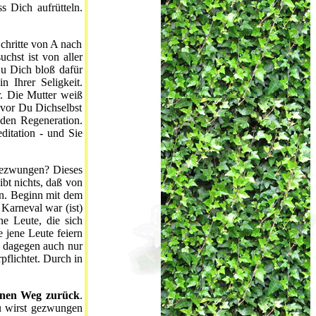
 Dich aufrütteln.
chritte von A nach
chst ist von aller
Du Dich bloß dafür
n Ihrer Seligkeit.
r. Die Mutter weiß
evor Du Dichselbst
nden Regeneration.
ditation - und Sie
 gezwungen? Dieses
bt nichts, daß von
en. Beginn mit dem
 Karneval war (ist)
ne Leute, die sich
e jene Leute feiern
u dagegen auch nur
flichtet. Durch in
einen Weg zurück
.
Du wirst gezwungen