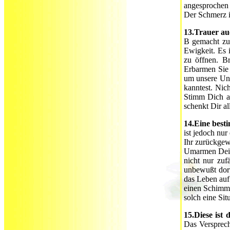
angesprochen 
Der Schmerz i
13.Trauer au
B gemacht zu 
Ewigkeit. Es 
zu öffnen. Br
Erbarmen Sie 
um unsere Uns
kanntest. Nic
Stimm Dich al
schenkt Dir al
14.Eine besti
ist jedoch nu
Ihr zurückgew
Umarmen Deines
nicht nur zuf
unbewußt dort 
das Leben auf
einen Schimme
solch eine Si
15.Diese ist
Das Versprech