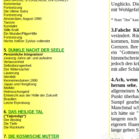
DAS GROßE STERBEN/DIE UNTERWELT
Unglücks. Die
Kommentar
Fortsetzung
mit Wohlgefall
Die Ultime Sutra
Fortsetzung
Amsterdam, August 1980
* Statt "ihn" ka
Tanzen
Kundalini
3.Falsche K
Stille Kraft
Ein Wunder/PilgerHilfe
verändert. Rü
Fortsetzung
kommen, hinte
Nichts Ist
/
Der Zyklus vollendet
Grenzen. Ihre
5.
DUNKLE NACHT DER SEELE
ein "Gottmen
Persönliche Integration/
himmelschrei
zwanzig Jahre ab- und aufwärts
Verlassenheit
jedoch den kr
Selbstbezogenheit
mit aller Schä
Der Widersacher
Läuterung
Identität
4.Ach, wenn 
Kennemerduinen 1990
Japan und HongKong
herum sehe.
MeiMei
allgemeinen M
Heimsuchungen
/
Entwischt aus der Hölle der Zukunft
Punkt überhau
Brasilien
Sumpf gearbei
Letzte Erprobung
Manchmal sche
6.
DAS HEILIGE TAL
ich hätte sie 
("Talpredigt")
langem noch n
Der Abstieg
Die Tiefe
eigenen Haar
Die Rückkehr
lange geben S
7.
DIE KOSMISCHE MUTTER