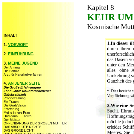
Kapitel 8
KEHR UM
Kosmische Mut
INHALT
1.In dieser ü
1.
VORWORT
durch ihren 
unerforschlic
2.
EINFÜHRUNG
das Dasein vo
3.
MEINE JUGEND
unter den Men
Der Anfang
alles, ohne 
Die Schule
Arzt für Naturheilverfahren
Umkehrung sei
Ganzheit des 
4.
AN JENER SEITE
Die Große Erfahrungen/
* Dies bezieht s
Zehn Jahre ununterbrochener
Glückseligkeit
Verpflichtung wi
Prophezeihung
Ein Traum
2.Wie eine S
Die GralsVision
Erörterung
Sucht. Ehrung
Meine innere Frau
Hoffnungsträg
Und dann.....Tantra
Der Meister
möchte jedoch
OFFENBARUNG DER GROßEN MUTTER
erleidet Schi
DAS ABSOLUTE NICHTS
DAS GROßE LICHT
Meeres. Sie 