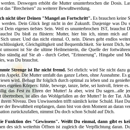
werden. Deswegen erhöht die Mutter ununterbrochen die Dosis. Lass
st das "Brecheisen" zu weiterer Bewußtwerdung.
ch nicht über Deinen "Mangel an Fortschritt".
Es brauchen keine S
werden. Dein Glück liegt nicht in der Zukunft. Dasjenige was Du su
ist Dein eigenes tiefstes Sein. Weil es ununterbrochen IST, brauchst 
auchst Du bloß zu flüstern: Mutter, hier bin ich, nimm mich auf i
Sich unser. Und das nicht einmal. O, nein. Dieses geht endlos weite
chlüssigkeit, Gleichgültigkeit und Bequemlichkeit. Sie kennt Dich, b
ht umsonst ist Sie die ultime Heilmeisterin, die Quelle der fortwähre
so ständig auf Sie ab - durch Gebet, "Erinnerung", Hingabe und Me
les, was Du brauchst.
mmte Strenge ist Ihr nicht fremd.
Sei ehrlich: wird Sie nicht dazu
r ein Aspekt. Die Mutter umfaßt das ganze Leben, ohne Ausnahme. Es gi
iesen wird. Behagt Ihr folglich durch optimal zu leben und zu genieß
 eigenen Körpers: fühle, bewege, tanze, liebe, sei lustvoll, feiere es.
ällig das Fest zu Ehren der Mutter! Ja aber, wirst Du sagen...alle je
übertreiben, ist alles das Wohlgefallen an der Mutter? In der Tat. All
 ihrem Niveau. Den Unwissenden trifft nämlich keine Schuld. Hast D
r der Bewußtheit empfangen, dann bist von dem Moment an daran verp
tuation zurückzufallen, nimmst Du doch schon Schuld auf Dich.
 die Funktion des "Gewissens". Weißt Du einmal, dann gibt es k
en des sich weiterhin Öffnen ist zugleich die Verpflichtung daran. 