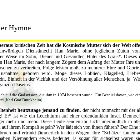
ter Hymne
beraus kritischen Zeit hat die Kosmische Mutter sich der Welt off
unwürdigen Dienstknecht Han Marie, ohne jeglichem Zutun von 
her Weise ihr Sohn, Diener und Gesandter, Hüter des Grals*. Dieses i
n Han Marie, der nach langem Zögern dem Auftrag der Mutter Ihre uni
schen zu verbreiten, Folge leisten muß, zu mehrerer Ehre und Glori
Ausnahme, geboren wird. Möge dieses Loblied, Klagelied, Liebe
n, Einheit in der Vielfalt und der Versöhnung aller Menschen, ja, Wie
ganzen Daseins.
ich auf die Gralsvision, die ihm in 1974 beschert wurde. Ein Bespiel davon, wie e
rd (Karl Graf Dürckheim).
eltenheit heutzutage jemand zu finden
, der nicht mitmacht mit der 
! Er* ist wie ein Leuchtturm auf einer erdendunklen Insel. Dennoc
er mehr und mehr. Diese Leute senden ihr Licht unermüdlich in all
 auf ihrem Kompaß segeln? Wer läßt sich von ihnen führen? Der Ein
ffbruch und ertrinkt jämmerlich in den Wogen. Ihre "Schätze" faulen
haben Niemandem etwas bedeutet, ja sogar für sichselbst waren si