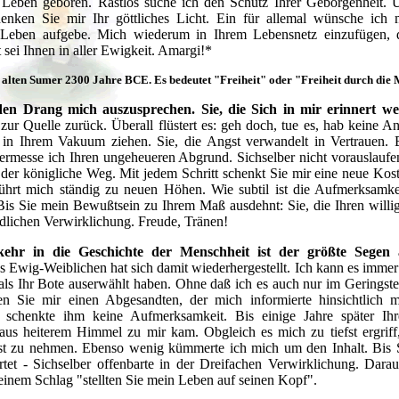
Leben geboren. Rastlos suche ich den Schutz Ihrer Geborgenheit. 
henken Sie mir Ihr göttliches Licht. Ein für allemal wünsche ich 
s Leben aufgebe. Mich wiederum in Ihrem Lebensnetz einzufügen, 
sei Ihnen in aller Ewigkeit. Amargi!*
alten Sumer 2300 Jahre BCE. Es bedeutet "Freiheit" oder "Freiheit durch die 
den Drang mich auszusprechen. Sie, die Sich in mir erinnert we
zur Quelle zurück. Überall flüstert es: geh doch, tue es, hab keine An
 in Ihrem Vakuum ziehen. Sie, die Angst verwandelt in Vertrauen. 
ermesse ich Ihren ungeheueren Abgrund. Sichselber nicht vorauslaufen
t der königliche Weg. Mit jedem Schritt schenkt Sie mir eine neue Kost
ührt mich ständig zu neuen Höhen. Wie subtil ist die Aufmerksamkei
. Bis Sie mein Bewußtsein zu Ihrem Maß ausdehnt: Sie, die Ihren willi
ndlichen Verwirklichung. Freude, Tränen!
kehr in die Geschichte der Menschheit ist der größte Segen 
s Ewig-Weiblichen hat sich damit wiederhergestellt. Ich kann es immer
als Ihr Bote auserwählt haben. Ohne daß ich es auch nur im Geringsten
ten Sie mir einen Abgesandten, der mich informierte hinsichtlich 
 schenkte ihm keine Aufmerksamkeit. Bis einige Jahre später Ihr
 aus heiterem Himmel zu mir kam. Obgleich es mich zu tiefst ergriff
st zu nehmen. Ebenso wenig kümmerte ich mich um den Inhalt. Bis S
rtet - Sichselber offenbarte in der Dreifachen Verwirklichung. Dara
einem Schlag "stellten Sie mein Leben auf seinen Kopf".