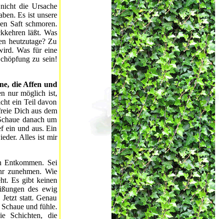
nicht die Ursache
aben. Es ist unsere
nen Saft schmoren.
ckkehren läßt. Was
rben heutzutage? Zu
ird. Was für eine
chöpfung zu sein!
ine, die Affen und
en nur möglich ist,
ht ein Teil davon
freie Dich aus dem
. Schaue danach um
f ein und aus. Ein
eder. Alles ist mir
n Entkommen. Sei
Ihr zunehmen. Wie
ht. Es gibt keinen
eißungen des ewig
Jetzt statt. Genau
. Schaue und fühle.
e Schichten, die