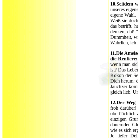
10.Seitdem we
unseres eigene
eigene Wahl, 
Weiß sie doch
das betrifft, 
denken, daß 
Dummheit, wi
Wahrlich, ich 
11.Die Ameise
die Rentiere:
wenn man sic
ist? Das Lebe
Kokon der Sel
Dich herum: d
Jauchzer kommt
gleich lieb. U
12.Der Weg w
froh darüber
oberflächlich
einzigen Grun
dauernden Glü
wie es sich er
Je tiefer De