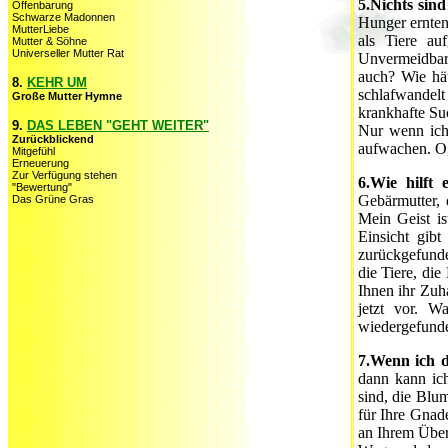
5.Nichts sin
Offenbarung
Schwarze Madonnen
Hunger ernten
MutterLiebe
als Tiere au
Mutter & Söhne
Universeller Mutter Rat
Unvermeidbark
auch? Wie häu
8.
KEHR UM
schlafwandelt 
Große Mutter Hymne
krankhafte Suc
9.
DAS LEBEN "GEHT WEITER"
Nur wenn ich 
Zurückblickend
aufwachen. O,
Mitgefühl
Erneuerung
Zur Verfügung stehen
6.Wie hilft
"Bewertung"
Gebärmutter, 
Das Grüne Gras
Mein Geist is
Einsicht gib
zurückgefunde
die Tiere, die
Ihnen ihr Zuh
jetzt vor. W
wiedergefunde
7.Wenn ich d
dann kann ic
sind, die Blu
für Ihre Gnad
an Ihrem Über