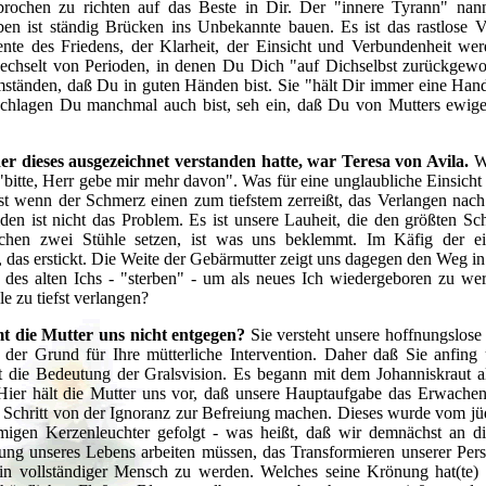
brochen zu richten auf das Beste in Dir. Der "innere Tyrann" nann
n ist ständig Brücken ins Unbekannte bauen. Es ist das rastlose V
nte des Friedens, der Klarheit, der Einsicht und Verbundenheit we
chselt von Perioden, in denen Du Dich "auf Dichselbst zurückgewor
mständen, daß Du in guten Händen bist. Sie "hält Dir immer eine Ha
chlagen Du manchmal auch bist, seh ein, daß Du von Mutters ewiger
er dieses ausgezeichnet verstanden hatte, war Teresa von Avila.
We
: "bitte, Herr gebe mir mehr davon". Was für eine unglaubliche Einsicht 
st wenn der Schmerz einen zum tiefstem zerreißt, das Verlangen nac
den ist nicht das Problem. Es ist unsere Lauheit, die den größten Sc
chen zwei Stühle setzen, ist was uns beklemmt. Im Käfig der e
n, das erstickt. Die Weite der Gebärmutter zeigt uns dagegen den Weg in d
des alten Ichs - "sterben" - um als neues Ich wiedergeboren zu werd
e zu tiefst verlangen?
 die Mutter uns nicht entgegen?
Sie versteht unsere hoffnungslose 
t der Grund für Ihre mütterliche Intervention. Daher daß Sie anfing
st die Bedeutung der Gralsvision. Es begann mit dem Johanniskraut 
Hier hält die Mutter uns vor, daß unsere Hauptaufgabe das Erwachen
 Schritt von der Ignoranz zur Befreiung machen. Dieses wurde vom j
migen Kerzenleuchter gefolgt - was heißt, daß wir demnächst an di
ung unseres Lebens arbeiten müssen, das Transformieren unserer Pers
in vollständiger Mensch zu werden. Welches seine Krönung hat(te) 