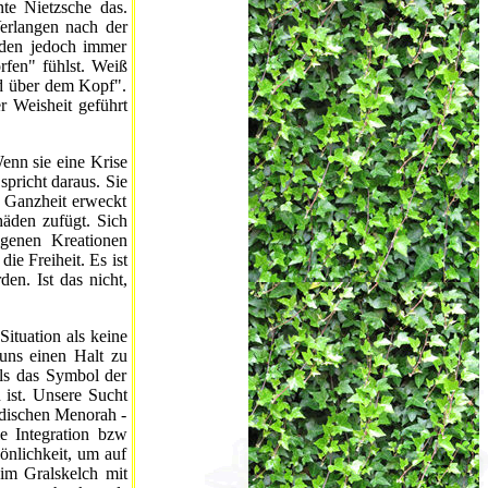
te Nietzsche das.
erlangen nach der
rden jedoch immer
fen" fühlst. Weiß
nd über dem Kopf".
 Weisheit geführt
nn sie eine Krise
spricht daraus. Sie
h Ganzheit erweckt
häden zufügt. Sich
igenen Kreationen
ie Freiheit. Es ist
en. Ist das nicht,
Situation als keine
 uns einen Halt zu
als das Symbol der
 ist. Unsere Sucht
üdischen Menorah -
e Integration bzw
önlichkeit, um auf
im Gralskelch mit