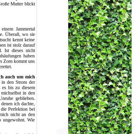
roße Mutter blickt
 einem Jammertal
e. Überall, wo sie
tsucht kennt keine
n ist stolz darauf
 Ist dieses nicht
Anhäufungen haben
ers Zorn kommt uns
rettet.
 ich auch um mich
 in den Strom der
ß es bis zu diesem
michselbst in den
 Unruhe geblieben.
 denen ich dachte,
 die Perfektion bei
 mich nicht an den
so ungewohnt. Wie