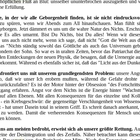
höpflichen Fluß an Blut: unsselber ununterbrochen auszugießen und
che Erfüllung.
, in der wir alle Geborgenheit finden, ist sie nicht eindrucksvo
zu spüren, wenn wir Abends zum All hinaufschauen. Man fühlt sic
eborgen. Jetzt dämmert es uns um die wahre Natur des Nichts. Erschrak
e Es alles umarmt. Bist Du Nichts, bist Du alles! Wenn wir dieses
 uns auch nicht mehr, wenn ich sage, daß nicht "Gott die Welt aus 
as "Nichts ständig sowohl das Göttliche als auch das Universum gebär
sondern der Sohn. So war es in uralten Zeiten, bevor das Patriarchat d
 den Entdeckungen der neuen Physik, die besagen, daß die Urenergie 
kommt. Während es ebenfalls sicher ist, daß das "Licht aus der Dunk
nfrontiert uns mit unserem grundlegendsten Problem:
unsere Angs
 so, daß wir unser Ich erobern mußten, während die Gefahr drohte 
rückzufallen? Es ist der Motor hinter der Obsession "des Fortschritts
gang erfahren. Angst vor dem Nichts ist die Energie hinter "Wachstu
uf allen Ebenen. Mit allen Konsequenzen für das einzelne und Koll
 ein Krebsgeschwür: die gegenseitige Verschlungenheit von Wissens
 - hat unser Dasein total in seinem Griff. Es schreit danach anerkannt, e
rt zu werden. Damit die verheerenden Konsequenzen für Mensch un
en können.
ns am meisten bedroht, erweist sich als unsere größte Rettung.
Auf
 eine der Desintegration und des Zerfalls. Näher betrachtet kann dieses