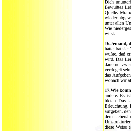
Dich ununter
Bewußtes Lebe
Quelle. Mome
wieder abgewe
unter allen U
Wie niederges
wirst.
16.Jemand, d
hatte, bat sie
wußte, daß er
wird. Das Lei
dauernd zwis
verriegelt sei
das Aufgeben 
wonach wir all
17.Wie kommt
andere. Es is
bieten. Das i
Erleuchtung. 
aufgeben, den
dem siebenär
Umstrukturier
diese Weise e