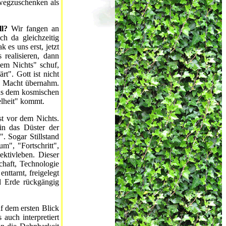
 wegzuschenken als
ll?
Wir fangen an
h da gleichzeitig
 es uns erst, jetzt
 realisieren, dann
dem Nichts" schuf,
t". Gott ist nicht
ie Macht übernahm.
aus dem kosmischen
elheit" kommt.
t vor dem Nichts.
in das Düster der
". Sogar Stillstand
m", "Fortschritt",
ektivleben. Dieser
chaft, Technologie
nttarnt, freigelegt
d Erde rückgängig
 dem ersten Blick
 auch interpretiert