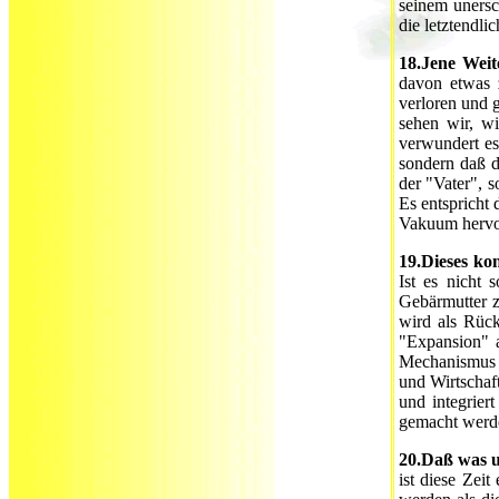
seinem unersc
die letztendli
18.Jene Weite
davon etwas 
verloren und g
sehen wir, wi
verwundert es
sondern daß d
der "Vater", 
Es entspricht
Vakuum hervor
19.Dieses ko
Ist es nicht
Gebärmutter zu
wird als Rück
"Expansion" a
Mechanismus -
und Wirtschaft
und integrie
gemacht werd
20.Daß was u
ist diese Zeit