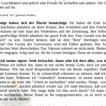
 Leuchtbaken sind jedoch eine Freude für sichselbst und andere. Die G
en auf sie.
nn auch "sie" gelesen werden.
önige haben sich der Macht bemächtigt.
Sie haben die Erde in
cksichtslos plündern sie ihren Körper, ihre Schönheit und ihre Frücht
rlassen sie eine Spur des Verderbens und der Zerstörung. Ihre Selbs
 greifwillige Hände plündern die ganze Erde leer. Eine Anzahl von ihne
sch" zu sein. Andere denken, daß sie dem "Rest" überlegen sind.
end? Das Gesetz des Universums wird mit Füßen getreten. Ihre 
itischen Wert überschritten. Das Vakuum toleriert sie nicht mehr. Mutt
rfe entgegen. Selig sind sie, die ihr Gesetz befolgen. Denn sie werden ge
ich meine eigene Seele betrachte, dann sehe ich dort alles, was
Wenn ich ehrlich bin, dann ist mir nichts fremd. Gehe auch ich mit
alaise. Wie hat nicht Bequemlichkeit von mir Besitz ergriffen? Da
pt kommen konnte. Es ist schmerzhaft erkennen zu müssen, daß ich 
tet habe. Während ich "ordentlich" funktioniere, ist meine innere
int es als wäre alle "Arbeit an michselber" total nutzlos. Dinge, von
"verarbeitet", tauchen plötzlich wieder auf. Ich muß erkennen, daß ich
icht erreicht habe. Wie lange halte ich dies noch durch? Ich kann
en hochziehen. Meine Hand zu Ihr entgegenstrecken....es ist noch 
ie mir noch, Mutter?