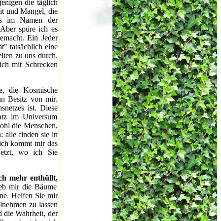
enigen die täglich
it und Mangel, die
lles im Namen der
Aber spüre ich es
emacht. Ein Jeder
t" tatsächlich eine
elten zu uns durch.
mich mit Schrecken
, die Kosmische
n Besitz von mir.
snetzes ist. Diese
latz im Universum
wohl die Menschen,
 alle finden sie in
lich kommt mir das
jetzt, wo ich Sie
ch mehr enthüllt,
ieb mir die Bäume
ne. Helfen Sie mir
ilnehmen zu lassen
 die Wahrheit, der