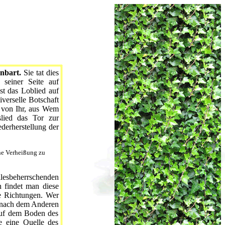
enbart.
Sie tat dies
seiner Seite auf
st das Loblied auf
verselle Botschaft
e von Ihr, aus Wem
slied das Tor zur
derherstellung der
ine Verheißung zu
allesbeherrschenden
h findet man diese
e Richtungen. Wer
e nach dem Anderen
 auf dem Boden des
e eine Quelle des