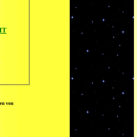
HT
ren von