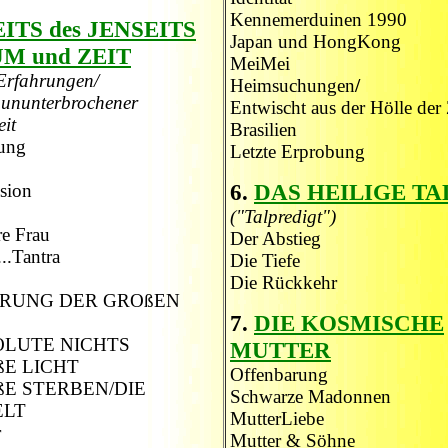
Kennemerduinen 1990
ITS des JENSEITS
Japan und HongKong
UM und ZEIT
MeiMei
Erfahrungen/
Heimsuchungen
/
 ununterbrochener
Entwischt aus der Hölle der
eit
Brasilien
ung
Letzte Erprobung
6.
DAS HEILIGE TA
sion
("Talpredigt")
re Frau
Der Abstieg
..Tantra
Die Tiefe
Die Rückkehr
RUNG DER GROßEN
7.
DIE KOSMISCHE
OLUTE NICHTS
MUTTER
ßE LICHT
Offenbarung
E STERBEN/DIE
Schwarze Madonnen
ELT
MutterLiebe
r
Mutter & Söhne