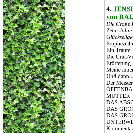
4.
JENSE
von RA
Die Große 
Zehn Jahre
Glückseligk
Prophezeih
Ein Traum
Die GralsVi
Erörterung
Meine inne
Und dann...
Der Meister
OFFENBA
MUTTER
DAS ABS
DAS GRO
DAS GROß
UNTERW
Kommenta