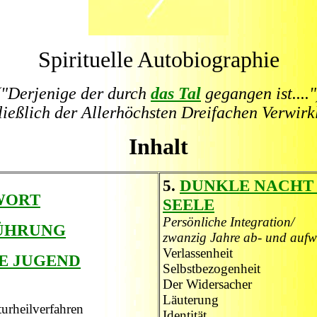
Spirituelle Autobiographie
("Derjenige der durch
das Tal
gegangen ist...."
ließlich der Allerhöchsten Dreifachen Verwirk
Inhalt
5.
DUNKLE NACHT
WORT
SEELE
Persönliche Integration/
ÜHRUNG
zwanzig Jahre ab- und aufw
Verlassenheit
E JUGEND
Selbstbezogenheit
Der Widersacher
Läuterung
turheilverfahren
Identität