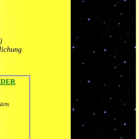
)
lichung
 DER
ärts