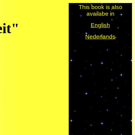
This book is also
availabe in
it"
English
Nederlands