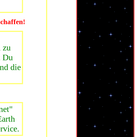
chaffen!
 zu
t Du
nd die
net"
Earth
rvice.