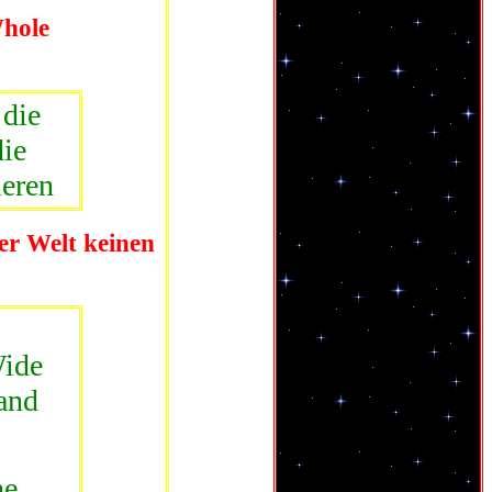
Whole
 die
die
ieren
der Welt keinen
Wide
and
he