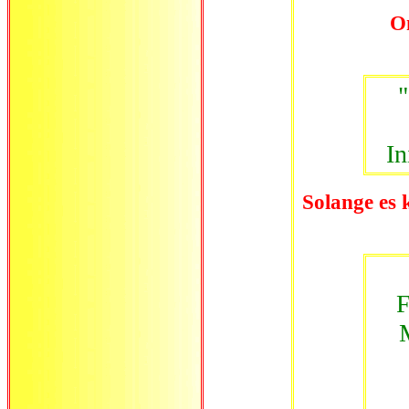
On
"
In
Solange es k
F