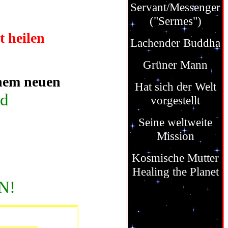
Servant/Messenger
("Sermes")
t heilen
Lachender Buddha
Grüner Mann
inem neuen
Hat sich der Welt
nd
vorgestellt
Seine weltweite
Mission
Kosmische Mutter
Healing the Planet
N!