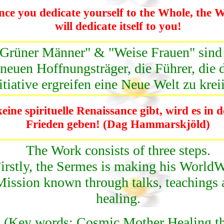
ce you dedicate yourself to the Whole, the 
will dedicate itself to you!
Grüner Männer" & "Weise Frauen" sind
neuen Hoffnungsträger, die Führer, die 
itiative ergreifen eine Neue Welt zu krei
eine spirituelle Renaissance gibt, wird es in 
Frieden geben! (Dag Hammarskjöld)
The Work consists of three steps.
irstly, the Sermes is making his World
Mission known through talks, teachings 
healing.
(Key words: Cosmic Mother Healing t