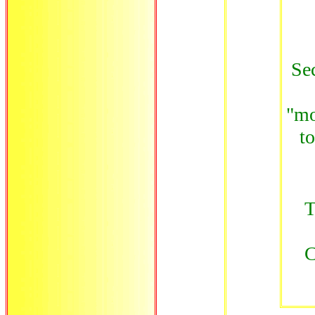
Se
"mo
to
T
C