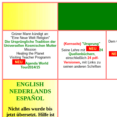
Grüner Mann kündigt an:
"Eine Neue Welt Religion"
Dem 
Die Ursprüngliche Tradition der
(Kernseite)
"Ursprung"
Universellen Kosmischen Mutter
Mission
Seine Lehre mit
24
Healing the Planet
Quellenbüchern
,
Visiting Teacher Programm
einschließlich
24 pdf-
,
Versionen
mit Links zu
Agenda World
seinen anderen Schriften
Tour2014/15
ENGLISH
NEDERLANDS
ESPAÑOL
Nicht alles wurde bis
jetzt übersetzt. Hilfe ist