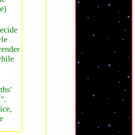
e)
decide
le
render
while
ths'
".
ice,
e