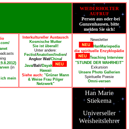
WIEDERHOLTER
AUFRUF
P
Person aus oder bei
Gunzenhausen, bitte
melden Sie sich!
Interkultureller Austausch
io
Newsletter
Kosmische Mutter
.com/
Sie ist überall!
HanMariepedia
anet
Unter andere:
die spirituelle Enzyklopädie
oadcasts
Fectio
/
Anatolien/
Indien
/
Teaching Interview
hing
Angkor Wat/
China
/
"STUNDE DER WAHRHEIT"
19.8.2012)
Java
/Bali/
Dayak
arven
(in
Exkursion
Hawaii
Unsere Photo Gallerien
Siehe auch:
"Grüner Mann
Spirituelle Poesie
 ich mein
& Weise Frau Pilger
Omni-versen
?
Netzwerk"
Han Marie
Stiekema
Universeller
Weisheitslehrer