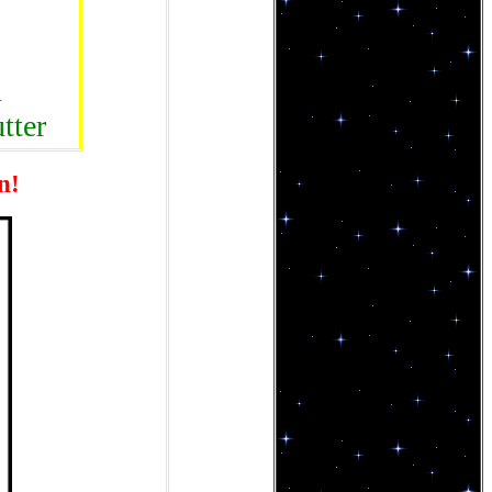
n
tter
n!