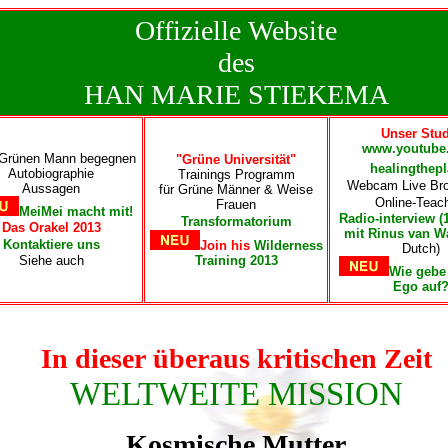
Offizielle Website
des
HAN MARIE STIEKEMA
Unser Stud
www.youtube
Grünen Mann begegnen
"Grüne Universität"
healingthepl
Autobiographie
Trainings Programm
Webcam Live Br
Aussagen
für Grüne Männer & Weise
Online-Teac
Frauen
MeiMei macht mit!
Radio-interview (
Transformatorium
Das Orakel 2013
mit Rinus van W
Kontaktiere uns
Join his
Wilderness
Dutch)
Siehe auch
Training 2013
Wie gebe
Ego auf
In dieser überaus kritischen Zeit
WELTWEITE MISSION
Kosmische Mutter