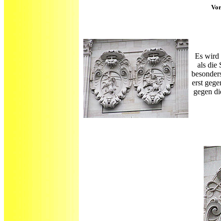
Vor
Es wird 
als die
besonders
erst gege
gegen di