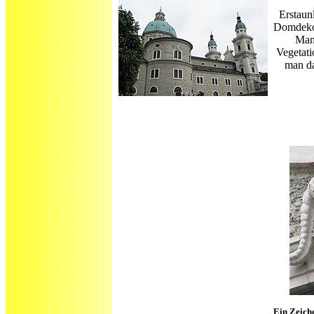
Erstaun
Domdekor
Mani
Vegetati
man da
Ein Zeiche