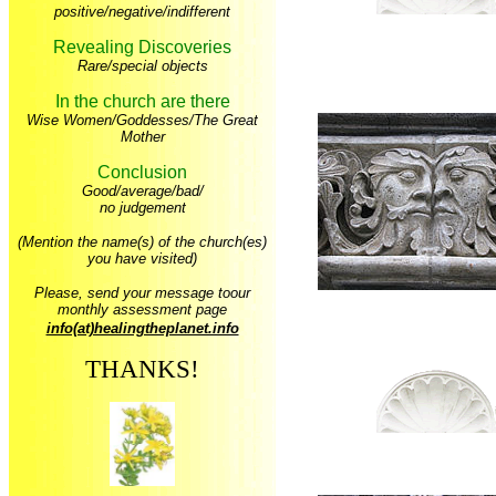
positive/negative/indifferent
Revealing Discoveries
Rare/special objects
In the church are there
Wise Women/Goddesses/The Great
Mother
Conclusion
Good/average/bad/
no judgement
(Mention the name(s) of the church(es)
you have visited)
Please, send your message toour
monthly assessment page
info(at)healingtheplanet.info
THANKS!