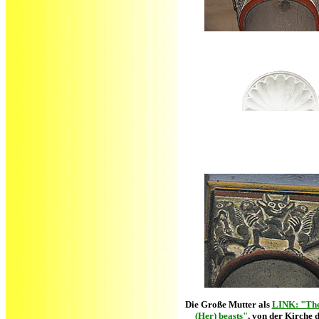
Die Große Mutter als
LINK: "The
(Her) beasts"
, von der Kirche 