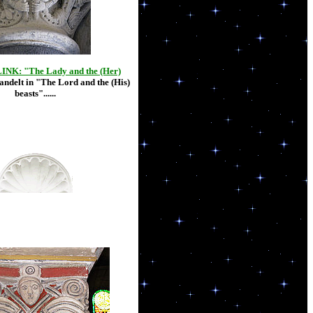
LINK: "The Lady and the (Her)
delt in "The Lord and the (His)
beasts"......