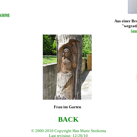
kung
Aus einer Br
"wegrati
(au
Frau im Garten
BACK
© 2000
-2010 Copyright Han Marie Stiekema
Last revising:
12/26/10