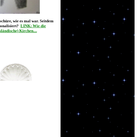
ochüre, wie es mal war. Seitdem
onalisiert?
LINK: Wie die
sländische) Kirchen....