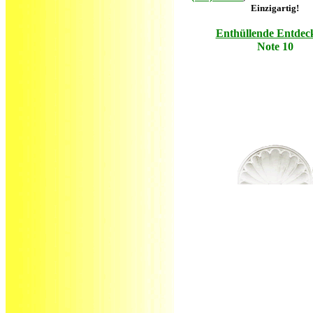
Einzigartig!
Enthüllende Entdec
Note 10