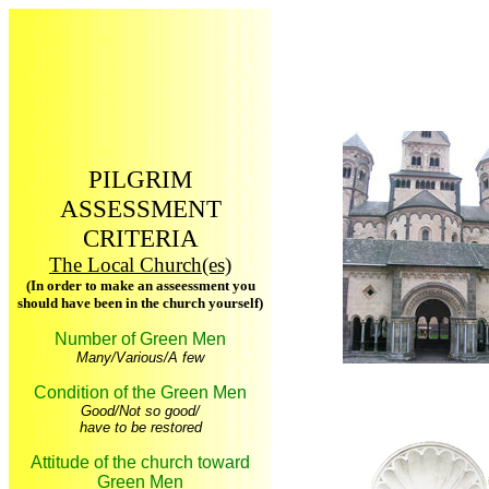
PILGRIM
ASSESSMENT
CRITERIA
The Local Church(es)
(In order to make an asseessment you
should have been in the church yourself)
Number of Green Men
Many/Various/A few
Condition of the Green Men
Good/Not so good/
have to be restored
Attitude of the church toward
Green Men